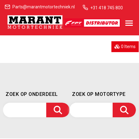
Parts@marantmotortechniek.nl
+31 418 745 800
0 Items
ZOEK OP ONDERDEEL
ZOEK OP MOTORTYPE