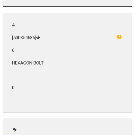
4
[500354586]
6
HEXAGON BOLT
0