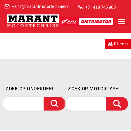
Parts@marantmotortechniek.nl
+31 418 745 800
0 Items
ZOEK OP ONDERDEEL
ZOEK OP MOTORTYPE