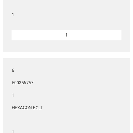
1
6
500356757
1
HEXAGON BOLT
1