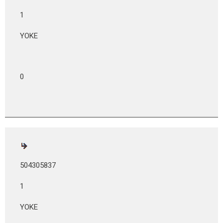
1
YOKE
0
504305837
1
YOKE