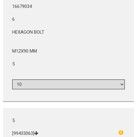
16679034
6
HEXAGON BOLT
M12X90 MM
5
5
[99433063]