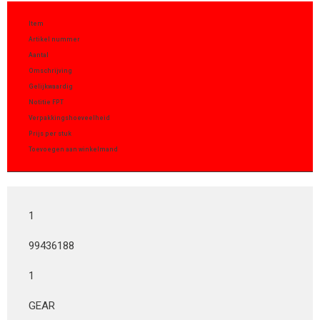
Item
Artikel nummer
Aantal
Omschrijving
Gelijkwaardig
Notitie FPT
Verpakkingshoeveelheid
Prijs per stuk
Toevoegen aan winkelmand
1
99436188
1
GEAR