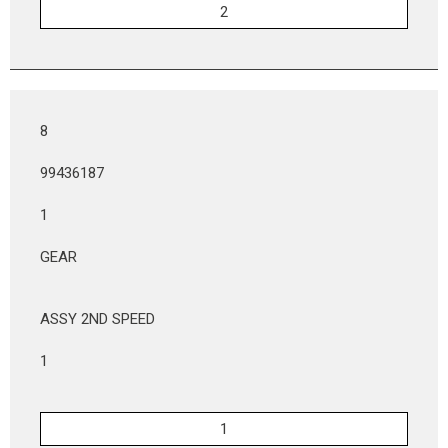
8
99436187
1
GEAR
ASSY 2ND SPEED
1