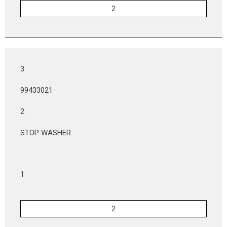
3
99433021
2
STOP WASHER
1