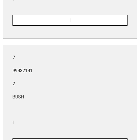
7
99432141
2
BUSH
1