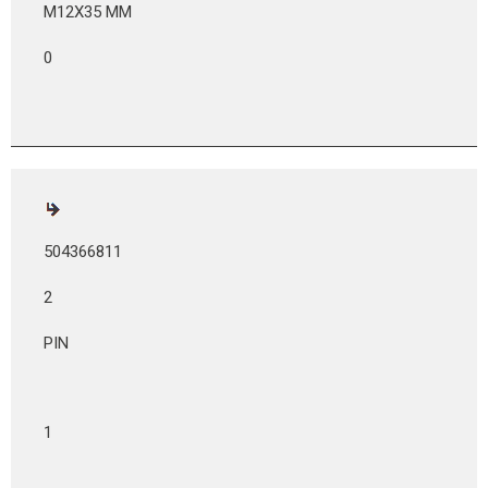
M12X35 MM
0
504366811
2
PIN
1