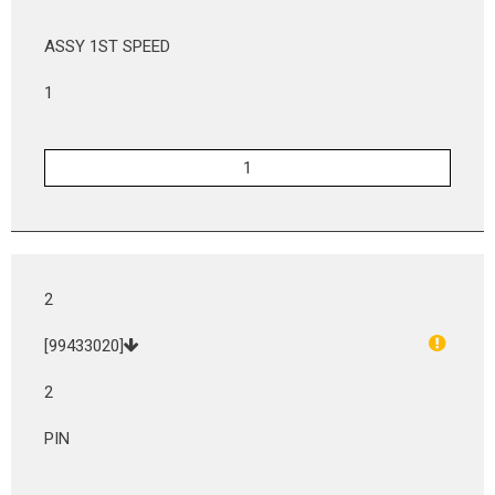
ASSY 1ST SPEED
1
2
[99433020]
2
PIN