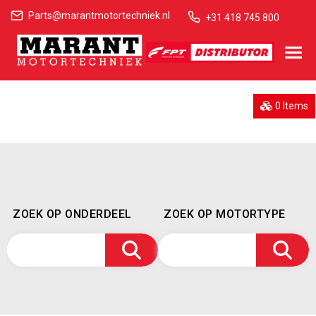
Parts@marantmotortechniek.nl
+31 418 745 800
0 Items
ZOEK OP ONDERDEEL
ZOEK OP MOTORTYPE