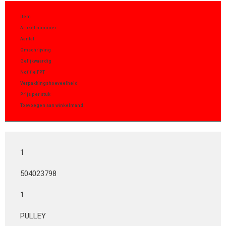
Item
Artikel nummer
Aantal
Omschrijving
Gelijkwaardig
Notitie FPT
Verpakkingshoeveelheid
Prijs per stuk
Toevoegen aan winkelmand
1
504023798
1
PULLEY