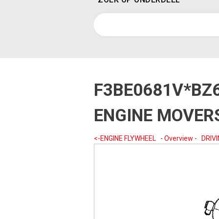
F3BE0681V*BZ
ENGINE MOVER
<-ENGINE FLYWHEEL
-
Overview
-
DRIV