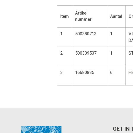
Artikel
Item
Aantal
Om
nummer
1
500380713
1
V
D
2
500339537
1
S
3
16680835
6
H
GET IN