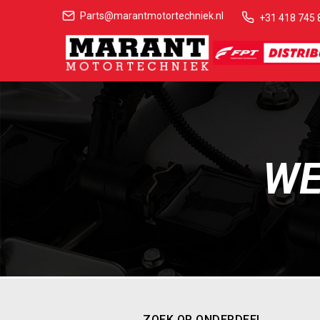
Parts@marantmotortechniek.nl
+31 418 745 
WE
ZOEK OP ONDERDEEL