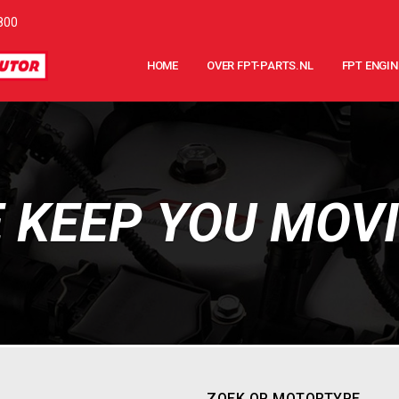
800
HOME
OVER FPT-PARTS.NL
FPT ENGIN
 KEEP YOU MOV
ZOEK OP MOTORTYPE