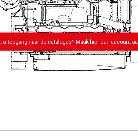
lt u toegang naar de catalogus? Maak hier een account aa