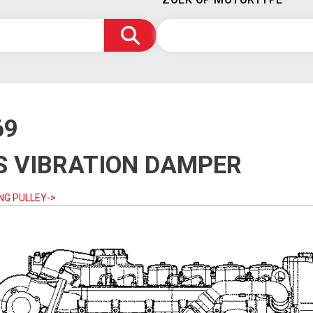
69
S VIBRATION DAMPER
ING PULLEY->