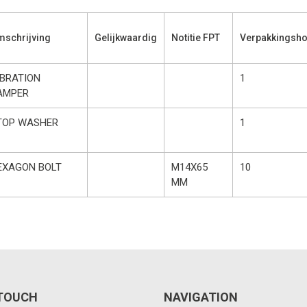
schrijving
Gelijkwaardig
Notitie FPT
Verpakkingsho
IBRATION
1
AMPER
TOP WASHER
1
EXAGON BOLT
M14X65
10
MM
 TOUCH
NAVIGATION