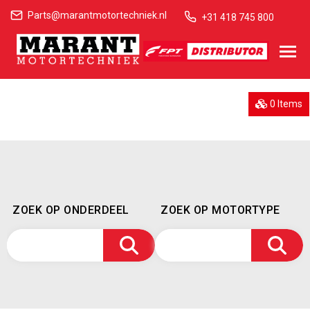
Parts@marantmotortechniek.nl
+31 418 745 800
0 Items
ZOEK OP ONDERDEEL
ZOEK OP MOTORTYPE