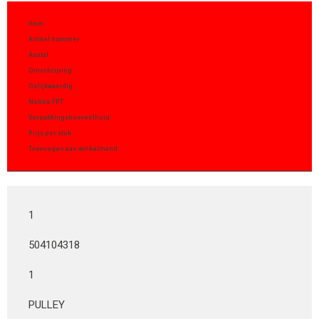
Item
Artikel nummer
Aantal
Omschrijving
Gelijkwaardig
Notitie FPT
Verpakkingshoeveelheid
Prijs per stuk
Toevoegen aan winkelmand
1
504104318
1
PULLEY