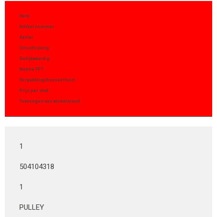
Item
Artikel nummer
Aantal
Omschrijving
Gelijkwaardig
Notitie FPT
Verpakkingshoeveelheid
Prijs per stuk
Toevoegen aan winkelmand
1
504104318
1
PULLEY