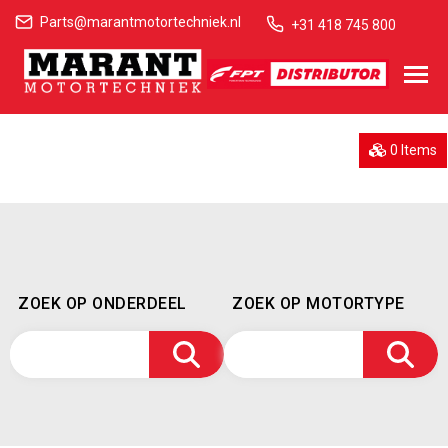
Parts@marantmotortechniek.nl
+31 418 745 800
0 Items
ZOEK OP ONDERDEEL
ZOEK OP MOTORTYPE