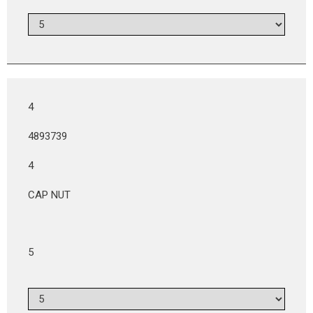
4
4893739
4
CAP NUT
5