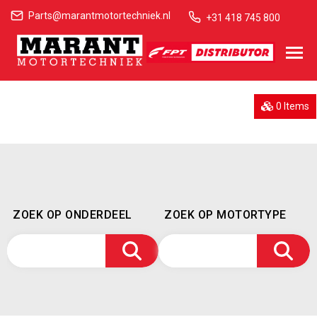
Parts@marantmotortechniek.nl
+31 418 745 800
0 Items
ZOEK OP ONDERDEEL
ZOEK OP MOTORTYPE