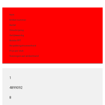
Item
Artikel nummer
Aantal
Omschrijving
Gelijkwaardig
Notitie FPT
Verpakkingshoeveelheid
Prijs per stuk
Toevoegen aan winkelmand
1
4899092
8