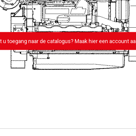
lt u toegang naar de catalogus? Maak hier een account aa