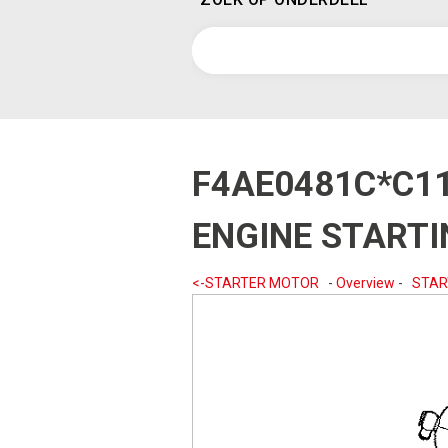
F4AE0481C*C1
ENGINE START
<-STARTER MOTOR
-
Overview
-
STAR