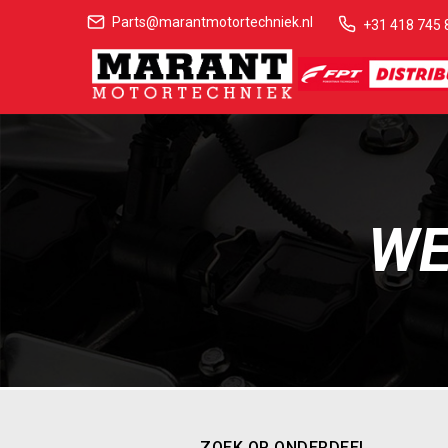
Parts@marantmotortechniek.nl
+31 418 745 
WE
ZOEK OP ONDERDEEL