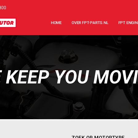
800
HOME
OVER FPT-PARTS.NL
FPT ENGIN
 KEEP YOU MOV
ZOEK OP MOTORTYPE