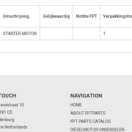
Omschrijving
Gelijkwaardig
Notitie FPT
Verpakkingsho
STARTER MOTOR
1
 TOUCH
NAVIGATION
eweistraat 10
HOME
4181 CD
ABOUT FPTPARTS
denburg
FPT PARTS CATALOG
he Netherlands
DIESELMOTOR ONDERDELEN