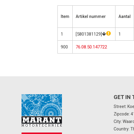
Item
Artikel nummer
Aantal
1
[5801381129]
1
900
76.08.50.147722
GET IN
Street: Ko
Zipcode: 
City: Waar
Country: T