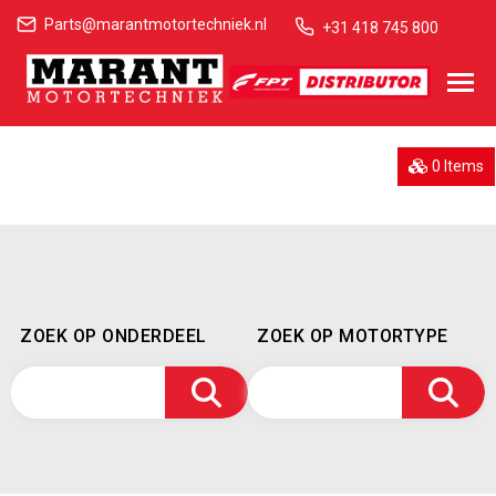
Parts@marantmotortechniek.nl
+31 418 745 800
0 Items
ZOEK OP ONDERDEEL
ZOEK OP MOTORTYPE