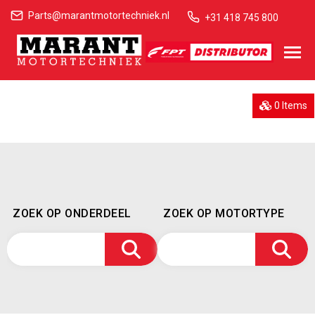
Parts@marantmotortechniek.nl
+31 418 745 800
0 Items
ZOEK OP ONDERDEEL
ZOEK OP MOTORTYPE