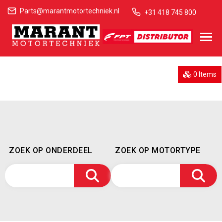
Parts@marantmotortechniek.nl
+31 418 745 800
0 Items
ZOEK OP ONDERDEEL
ZOEK OP MOTORTYPE