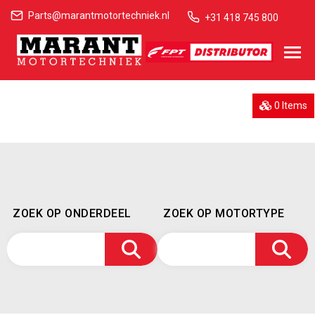
Parts@marantmotortechniek.nl
+31 418 745 800
0 Items
ZOEK OP ONDERDEEL
ZOEK OP MOTORTYPE