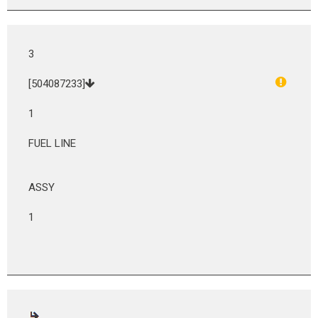
3
[504087233]
1
FUEL LINE
ASSY
1