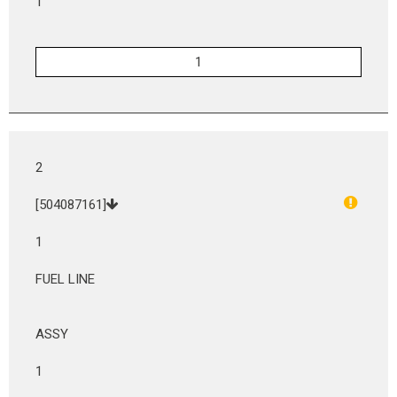
1
2
[504087161]
1
FUEL LINE
ASSY
1