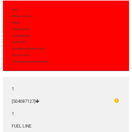
Item
Artikel nummer
Aantal
Omschrijving
Gelijkwaardig
Notitie FPT
Verpakkingshoeveelheid
Prijs per stuk
Toevoegen aan winkelmand
1
[504087127]
1
FUEL LINE