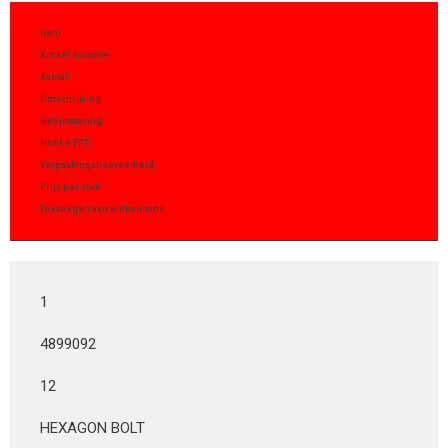
Item
Artikel nummer
Aantal
Omschrijving
Gelijkwaardig
Notitie FPT
Verpakkingshoeveelheid
Prijs per stuk
Toevoegen aan winkelmand
1
4899092
12
HEXAGON BOLT