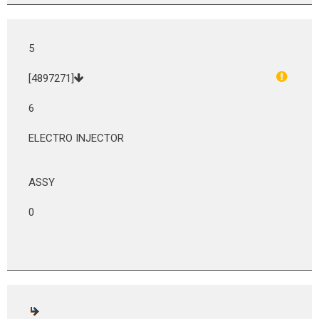
5
[4897271]
6
ELECTRO INJECTOR
ASSY
0