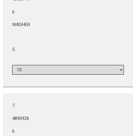
6
WASHER
5
7
4890926
6