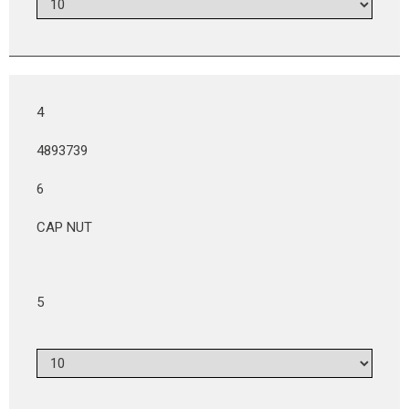
4
4893739
6
CAP NUT
5