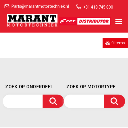
Parts@marantmotortechniek.nl
+31 418 745 800
0 Items
ZOEK OP ONDERDEEL
ZOEK OP MOTORTYPE