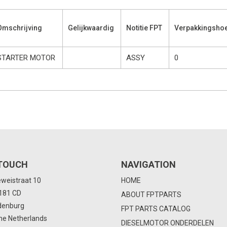
Omschrijving
Gelijkwaardig
Notitie FPT
Verpakkingshoe
STARTER MOTOR
ASSY
0
 TOUCH
NAVIGATION
eweistraat 10
HOME
4181 CD
ABOUT FPTPARTS
denburg
FPT PARTS CATALOG
he Netherlands
DIESELMOTOR ONDERDELEN