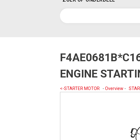
F4AE0681B*C1
ENGINE START
<-STARTER MOTOR
-
Overview
-
STAR