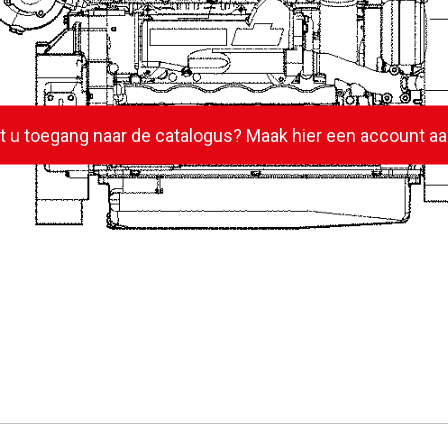
lt u toegang naar de catalogus? Maak hier een account aa