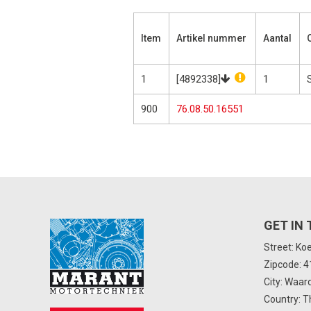
Item
Artikel nummer
Aantal
1
[4892338]
1
900
76.08.50.16551
GET IN
Street: Ko
Zipcode: 
City: Waar
Country: T