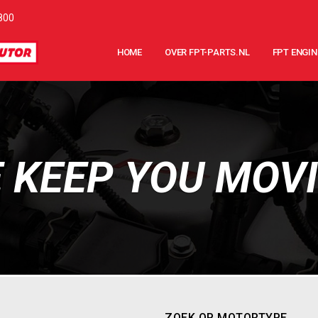
800
HOME
OVER FPT-PARTS.NL
FPT ENGIN
 KEEP YOU MOV
ZOEK OP MOTORTYPE