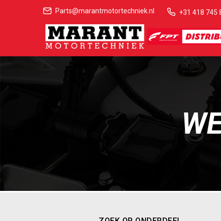
Parts@marantmotortechniek.nl
+31 418 745 
WE
ZOEK OP ONDERDEEL