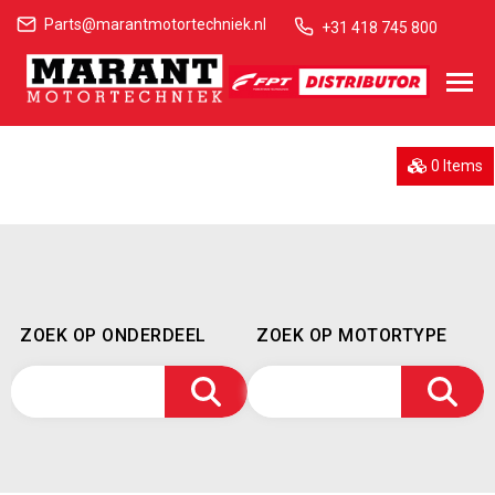
Parts@marantmotortechniek.nl
+31 418 745 800
0 Items
ZOEK OP ONDERDEEL
ZOEK OP MOTORTYPE