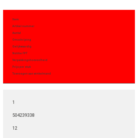
Item
Artikel nummer
Aantal
Omschrijving
Gelijkwaardig
Notitie FPT
Verpakkingshoeveelheid
Prijs per stuk
Toevoegen aan winkelmand
1
504239338
12