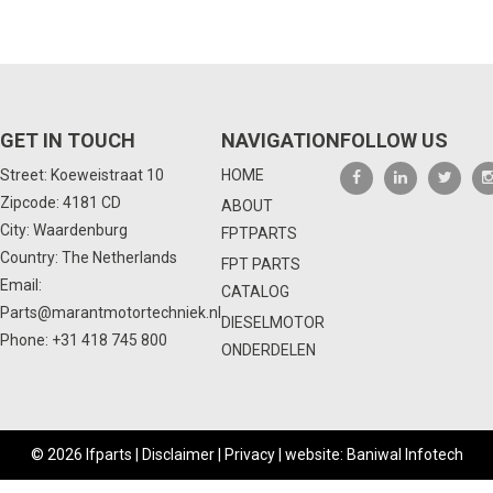
GET IN TOUCH
NAVIGATION
FOLLOW US
Street: Koeweistraat 10
HOME
Zipcode: 4181 CD
ABOUT
City: Waardenburg
FPTPARTS
Country: The Netherlands
FPT PARTS
Email:
CATALOG
Parts@marantmotortechniek.nl
DIESELMOTOR
Phone:
+31 418 745 800
ONDERDELEN
© 2026 Ifparts |
Disclaimer
|
Privacy
|
website: Baniwal Infotech