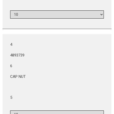
4
4893739
6
CAP NUT
5