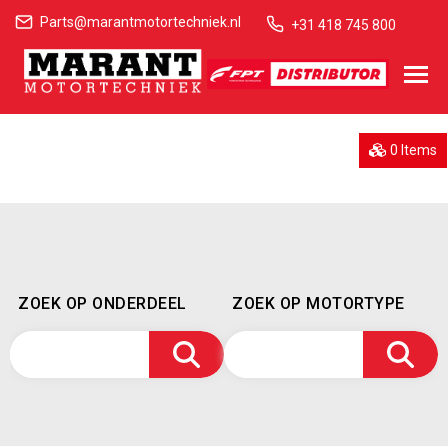
Parts@marantmotortechniek.nl
+31 418 745 800
0 Items
ZOEK OP ONDERDEEL
ZOEK OP MOTORTYPE