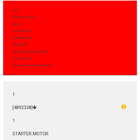
Item
Artikel nummer
Aantal
Omschrijving
Gelijkwaardig
Notitie FPT
Verpakkingshoeveelheid
Prijs per stuk
Toevoegen aan winkelmand
1
[4892338]
1
STARTER MOTOR