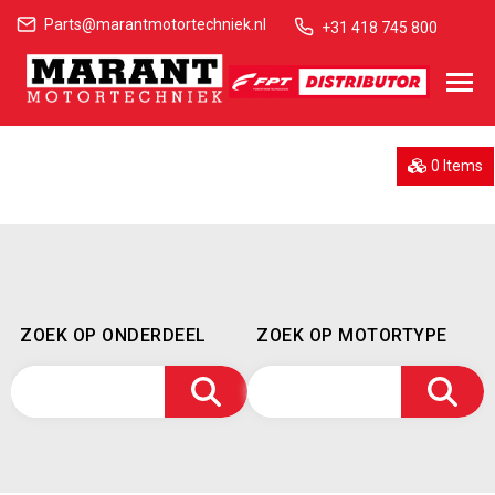
Parts@marantmotortechniek.nl
+31 418 745 800
0 Items
ZOEK OP ONDERDEEL
ZOEK OP MOTORTYPE