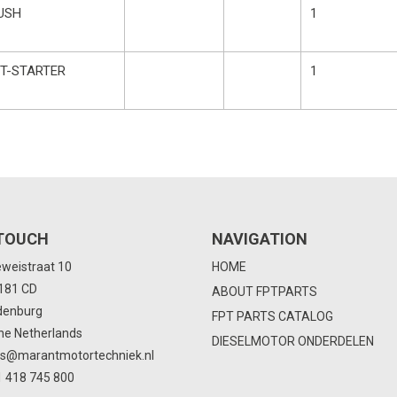
USH
1
IT-STARTER
1
 TOUCH
NAVIGATION
eweistraat 10
HOME
4181 CD
ABOUT FPTPARTS
denburg
FPT PARTS CATALOG
he Netherlands
DIESELMOTOR ONDERDELEN
ts@marantmotortechniek.nl
 418 745 800