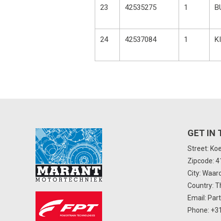
23
42535275
1
B
24
42537084
1
K
GET IN
Street: Ko
Zipcode: 
City: Waar
Country: T
Email:
Par
Phone:
+31