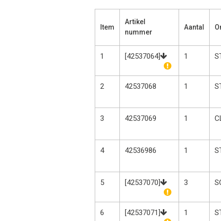
Artikel
Item
Aantal
O
nummer
1
[42537064]
1
S
2
42537068
1
S
3
42537069
1
C
4
42536986
1
S
5
[42537070]
3
S
6
[42537071]
1
S