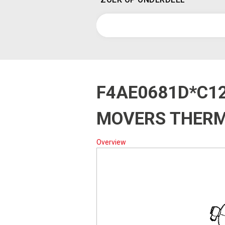
F4AE0681D*C1
MOVERS THER
Overview