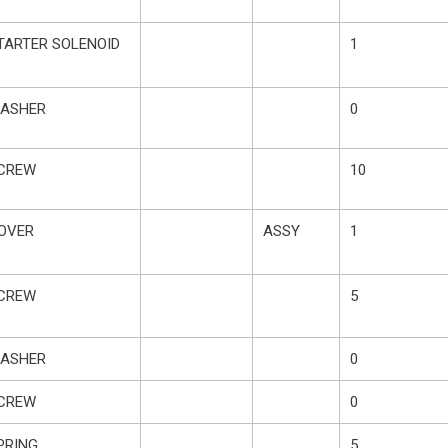
TARTER SOLENOID
1
ASHER
0
CREW
10
OVER
ASSY
1
CREW
5
ASHER
0
CREW
0
PRING
5