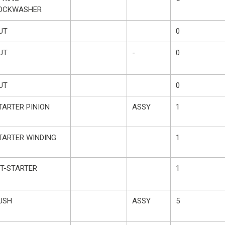
OCKWASHER
UT
0
UT
-
0
UT
0
TARTER PINION
ASSY
1
TARTER WINDING
1
IT-STARTER
1
USH
ASSY
5