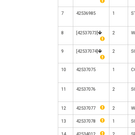
7
42536985
1
S
8
[42537073]
2
W
9
[42537074]
2
S
10
42537075
1
C
11
42537076
2
S
12
42537077
2
W
13
42537078
1
S
14
42534012
2
S