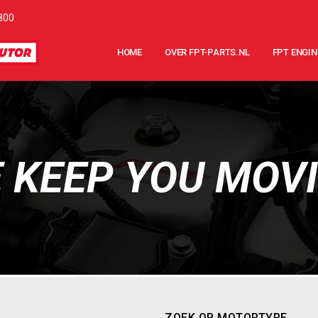
800
HOME
OVER FPT-PARTS.NL
FPT ENGIN
 KEEP YOU MOV
ZOEK OP MOTORTYPE