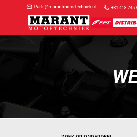
Parts@marantmotortechniek.nl
+31 418 745 
WE
ZOEK OP ONDERDEEL