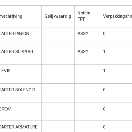
Notitie
mschrijving
Gelijkwaardig
Verpakkingsho
FPT
TARTER PINION
ASSY
0
TARTER SUPPORT
ASSY
1
LEVIS
1
TARTER SOLENOID
-
0
CREW
0
TARTER ARMATURE
0