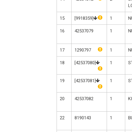
L
15
[9918359]
1
N
16
42537079
1
N
17
1290797
1
N
18
[42537080]
1
S
19
[42537081]
1
S
20
42537082
1
K
22
8190143
1
B