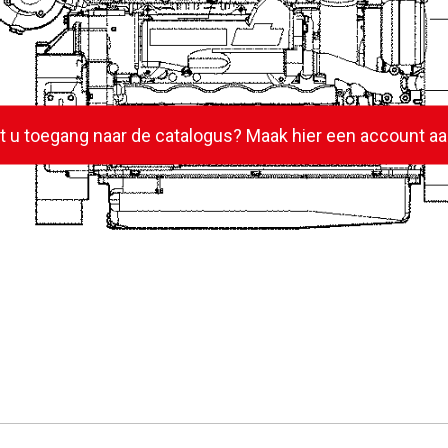
lt u toegang naar de catalogus? Maak hier een account aa