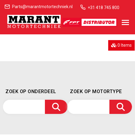
Parts@marantmotortechniek.nl
+31 418 745 800
0 Items
ZOEK OP ONDERDEEL
ZOEK OP MOTORTYPE