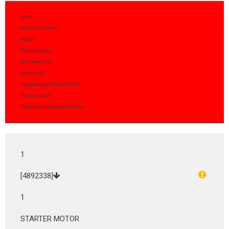
Item
Artikel nummer
Aantal
Omschrijving
Gelijkwaardig
Notitie FPT
Verpakkingshoeveelheid
Prijs per stuk
Toevoegen aan winkelmand
1
[4892338]
1
STARTER MOTOR