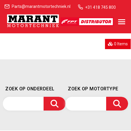
Parts@marantmotortechniek.nl
+31 418 745 800
0 Items
ZOEK OP ONDERDEEL
ZOEK OP MOTORTYPE