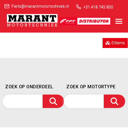
Parts@marantmotortechniek.nl
+31 418 745 800
0 Items
ZOEK OP ONDERDEEL
ZOEK OP MOTORTYPE