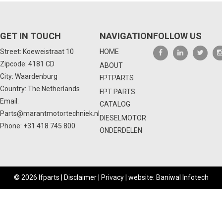
GET IN TOUCH
NAVIGATION
FOLLOW US
Street: Koeweistraat 10
HOME
Zipcode: 4181 CD
ABOUT
City: Waardenburg
FPTPARTS
Country: The Netherlands
FPT PARTS
Email:
CATALOG
Parts@marantmotortechniek.nl
DIESELMOTOR
Phone:
+31 418 745 800
ONDERDELEN
© 2026 Ifparts |
Disclaimer
|
Privacy
|
website: Baniwal Infotech