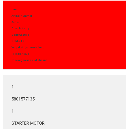
Item
Artikel nummer
Aantal
Omschrijving
Gelijkwaardig
Notitie FPT
Verpakkingshoeveelheid
Prijs per stuk
Toevoegen aan winkelmand
1
5801577135
1
STARTER MOTOR