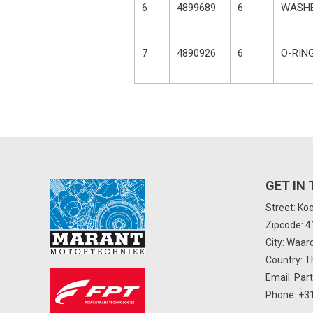
6
4899689
6
WASH
7
4890926
6
O-RIN
GET IN
Street: Ko
Zipcode: 
City: Waar
Country: T
Email:
Par
Phone:
+31