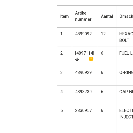
Artikel
Item
Aantal
Omschr
nummer
1
4899092
12
HEXA
BOLT
2
[4897114]
6
FUEL L
3
4890929
6
O-RIN
4
4893739
6
CAP N
5
2830957
6
ELECT
INJEC