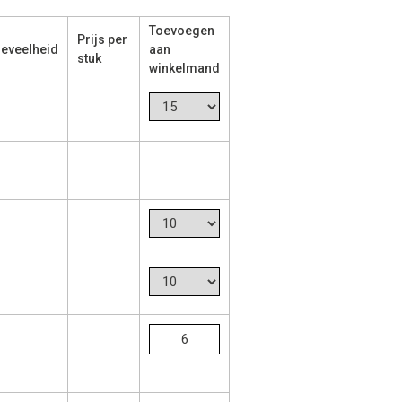
Toevoegen
Prijs per
eveelheid
aan
stuk
winkelmand