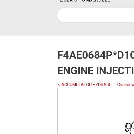
F4AE0684P*D1
ENGINE INJECT
<-ACCUMULATOR HYDRAUL.
-
Overvie