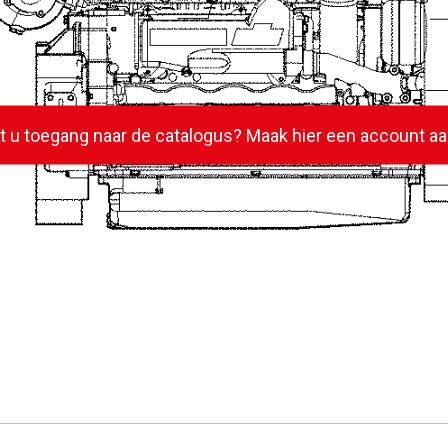
lt u toegang naar de catalogus? Maak hier een account aa