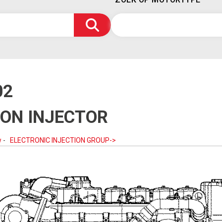
02
ION INJECTOR
w
-
ELECTRONIC INJECTION GROUP->