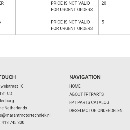
ER
PRICE IS NOT VALID
20
FOR URGENT ORDERS
G
PRICE IS NOT VALID
5
FOR URGENT ORDERS
 TOUCH
NAVIGATION
eweistraat 10
HOME
4181 CD
ABOUT FPTPARTS
denburg
FPT PARTS CATALOG
he Netherlands
DIESELMOTOR ONDERDELEN
ts@marantmotortechniek.nl
 418 745 800