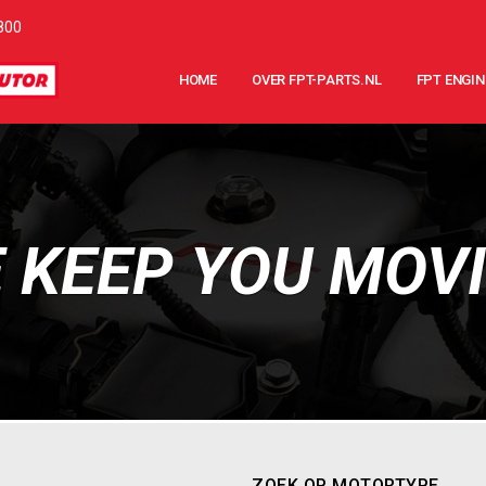
800
HOME
OVER FPT-PARTS.NL
FPT ENGIN
 KEEP YOU MOV
ZOEK OP MOTORTYPE