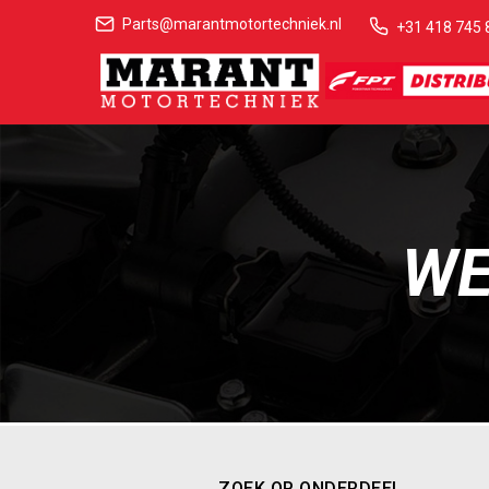
Parts@marantmotortechniek.nl
+31 418 745 
WE
ZOEK OP ONDERDEEL