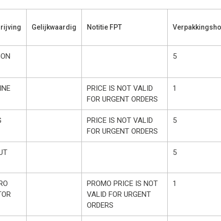
ijving
Gelijkwaardig
Notitie FPT
Verpakkingsho
GON
5
INE
PRICE IS NOT VALID
1
FOR URGENT ORDERS
G
PRICE IS NOT VALID
5
FOR URGENT ORDERS
UT
5
RO
PROMO PRICE IS NOT
1
TOR
VALID FOR URGENT
ORDERS