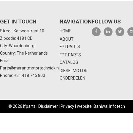
GET IN TOUCH
NAVIGATION
FOLLOW US
Street: Koeweistraat 10
HOME
Zipcode: 4181 CD
ABOUT
City: Waardenburg
FPTPARTS
Country: The Netherlands
FPT PARTS
Email:
CATALOG
Parts@marantmotortechniek.nl
DIESELMOTOR
Phone:
+31 418 745 800
ONDERDELEN
© 2026 Ifparts |
Disclaimer
|
Privacy
|
website: Baniwal Infotech