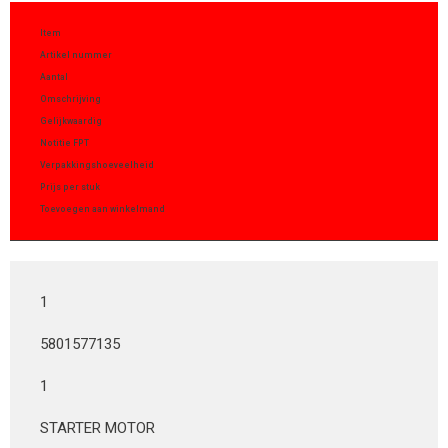
Item
Artikel nummer
Aantal
Omschrijving
Gelijkwaardig
Notitie FPT
Verpakkingshoeveelheid
Prijs per stuk
Toevoegen aan winkelmand
1
5801577135
1
STARTER MOTOR