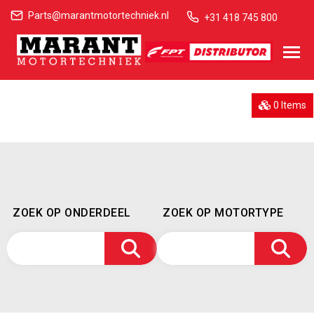
Parts@marantmotortechniek.nl
+31 418 745 800
0 Items
ZOEK OP ONDERDEEL
ZOEK OP MOTORTYPE