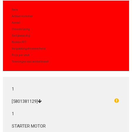
Item
Artikel nummer
Aantal
Omschrijving
Gelijkwaardig
Notitie FPT
Verpakkingshoeveelheid
Prijs per stuk
Toevoegen aan winkelmand
1
[5801381129]
1
STARTER MOTOR