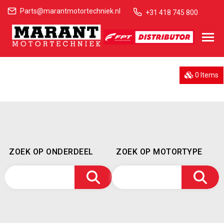
Parts@marantmotortechniek.nl
+31 418 745 800
0 Items
ZOEK OP ONDERDEEL
ZOEK OP MOTORTYPE