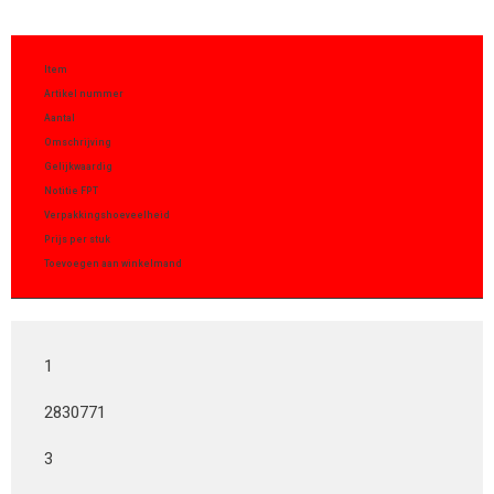
Item
Artikel nummer
Aantal
Omschrijving
Gelijkwaardig
Notitie FPT
Verpakkingshoeveelheid
Prijs per stuk
Toevoegen aan winkelmand
1
2830771
3