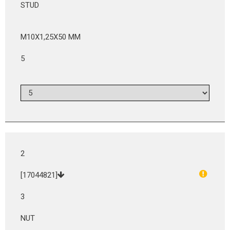
STUD
M10X1,25X50 MM
5
2
[17044821]
3
NUT