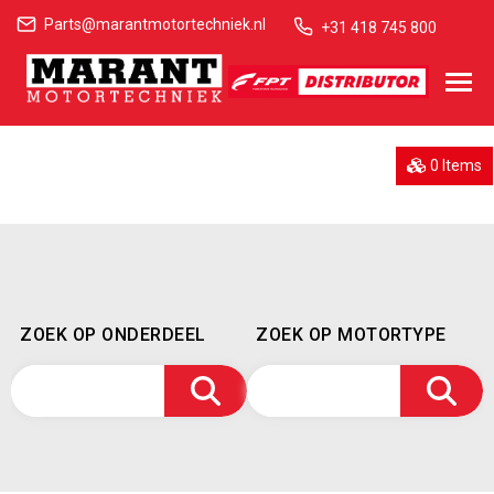
Parts@marantmotortechniek.nl
+31 418 745 800
0 Items
ZOEK OP ONDERDEEL
ZOEK OP MOTORTYPE