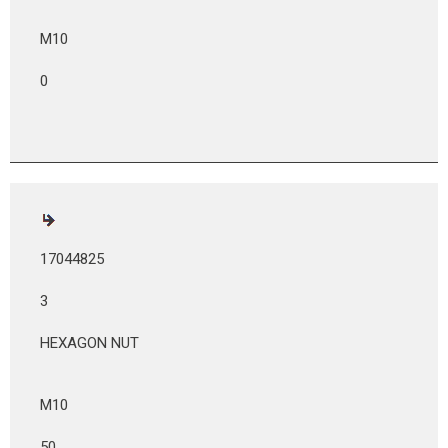
M10
0
17044825
3
HEXAGON NUT
M10
50