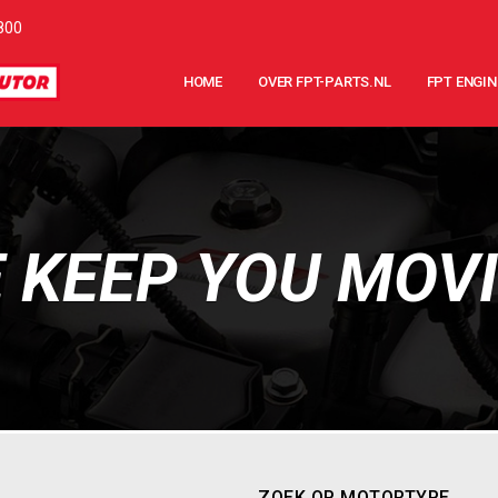
800
HOME
OVER FPT-PARTS.NL
FPT ENGIN
 KEEP YOU MOV
ZOEK OP MOTORTYPE