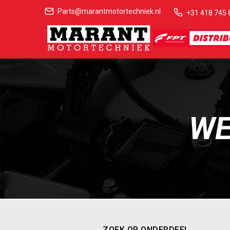
Parts@marantmotortechniek.nl
+31 418 745 
WE
ZOEK OP ONDERDEEL