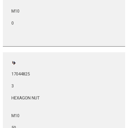
M10
0
17044825
3
HEXAGON NUT
M10
50