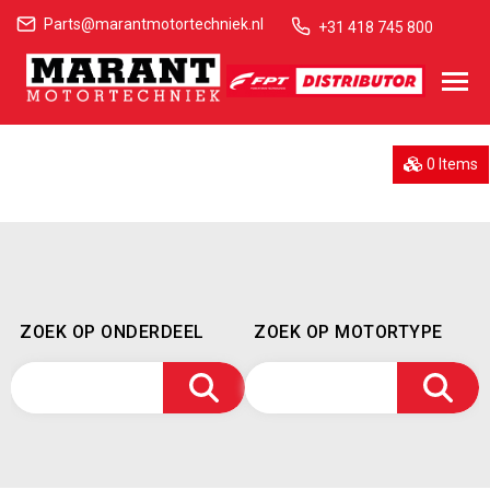
Parts@marantmotortechniek.nl
+31 418 745 800
0 Items
ZOEK OP ONDERDEEL
ZOEK OP MOTORTYPE