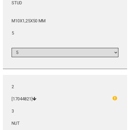
STUD
M10X1,25X50 MM
5
2
[17044821]
3
NUT