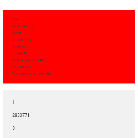
Item
Artikel nummer
Aantal
Omschrijving
Gelijkwaardig
Notitie FPT
Verpakkingshoeveelheid
Prijs per stuk
Toevoegen aan winkelmand
1
2830771
3