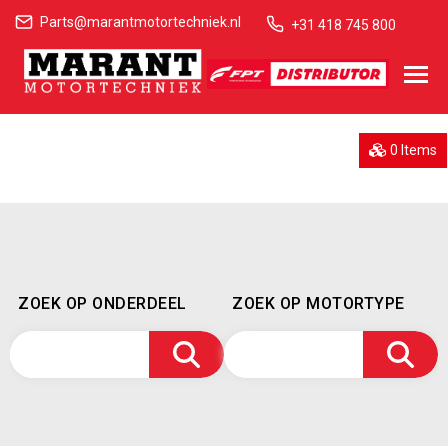
Parts@marantmotortechniek.nl
+31 418 745 800
0 Items
ZOEK OP ONDERDEEL
ZOEK OP MOTORTYPE