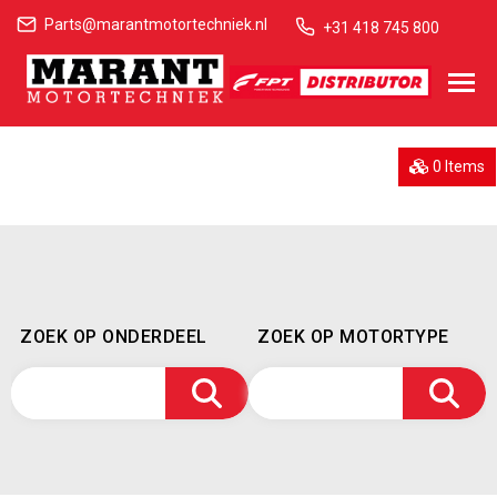
Parts@marantmotortechniek.nl
+31 418 745 800
0 Items
ZOEK OP ONDERDEEL
ZOEK OP MOTORTYPE