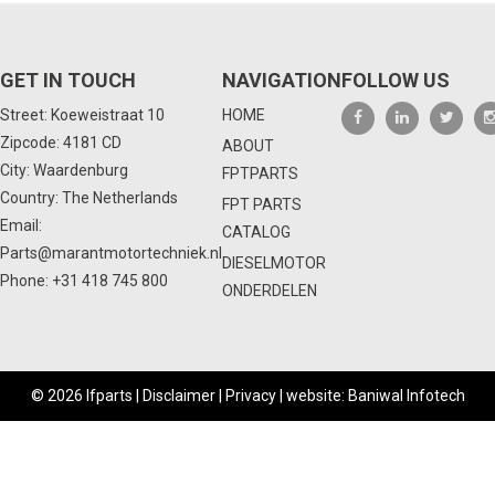
GET IN TOUCH
NAVIGATION
FOLLOW US
Street: Koeweistraat 10
HOME
Zipcode: 4181 CD
ABOUT
City: Waardenburg
FPTPARTS
Country: The Netherlands
FPT PARTS
Email:
CATALOG
Parts@marantmotortechniek.nl
DIESELMOTOR
Phone:
+31 418 745 800
ONDERDELEN
© 2026 Ifparts |
Disclaimer
|
Privacy
|
website: Baniwal Infotech