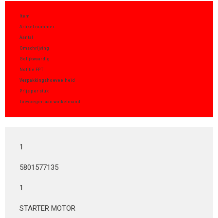
Item
Artikel nummer
Aantal
Omschrijving
Gelijkwaardig
Notitie FPT
Verpakkingshoeveelheid
Prijs per stuk
Toevoegen aan winkelmand
1
5801577135
1
STARTER MOTOR