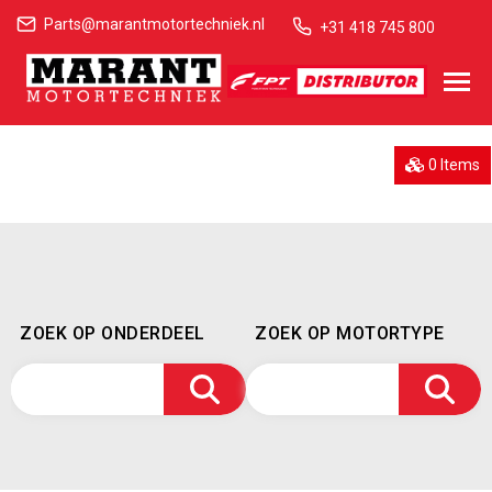
Parts@marantmotortechniek.nl
+31 418 745 800
0 Items
ZOEK OP ONDERDEEL
ZOEK OP MOTORTYPE