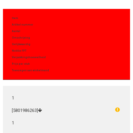
Item
Artikel nummer
Aantal
Omschrijving
Gelijkwaardig
Notitie FPT
Verpakkingshoeveelheid
Prijs per stuk
Toevoegen aan winkelmand
1
[5801986263]
1