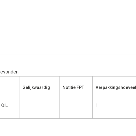
gevonden.
Gelijkwaardig
Notitie FPT
Verpakkingshoevee
 OIL
1