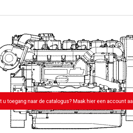
lt u toegang naar de catalogus? Maak hier een account aa