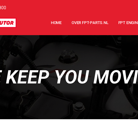
800
HOME
OVER FPT-PARTS.NL
FPT ENGIN
 KEEP YOU MOV